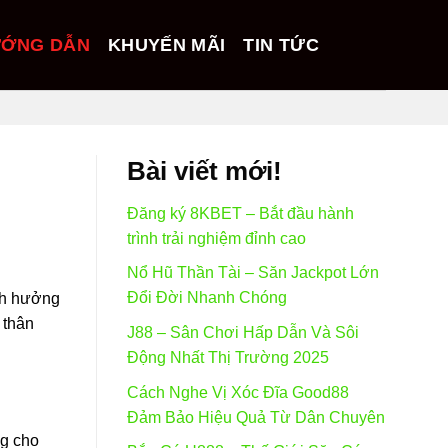
ỚNG DẪN
KHUYẾN MÃI
TIN TỨC
Bài viết mới!
Đăng ký 8KBET – Bắt đầu hành
trình trải nghiệm đỉnh cao
Nổ Hũ Thần Tài – Săn Jackpot Lớn
Đổi Đời Nhanh Chóng
nh hưởng
 thân
J88 – Sân Chơi Hấp Dẫn Và Sôi
Động Nhất Thị Trường 2025
Cách Nghe Vị Xóc Đĩa Good88
Đảm Bảo Hiệu Quả Từ Dân Chuyên
ng cho