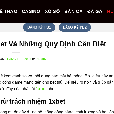
Ể THAO
CASINO
XỔ SỐ
BẮN CÁ
ĐÁ GÀ
HƯ
ĐĂNG KÝ PB1
ĐĂNG KÝ PB2
et Và Những Quy Định Cần Biết
 ON
THÁNG 1 19, 2024
BY
ADMIN
 kém cạnh so với nội dung bảo mật hệ thống. Bởi điều này ả
ợng cổng game mang đến cho bet thủ. Để hiểu rõ hơn và giúp bản
dưới đây của nhà cái
1xbet
nhé!
trừ trách nhiệm 1xbet
mong muốn gây dựng hệ thống công bằng, chất lượng và hài lò