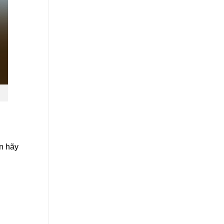
ạn hãy