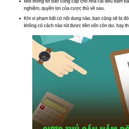
Mỗi thông tin bản cung cấp cho nhà cái đều đảm bả
nghiệm, quyền lợi của cược thủ về sau.
Khi vi phạm bất cứ nội dung nào, bạn cũng sẽ bị đó
không có cách nào rút được tiền vốn còn dư, hay 