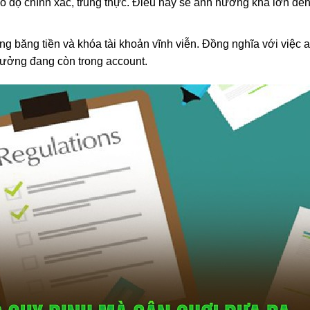
o độ chính xác, trung thực. Điều này sẽ ảnh hưởng khá lớn đến 
ng băng tiền và khóa tài khoản vĩnh viễn. Đồng nghĩa với việc 
thưởng đang còn trong account.