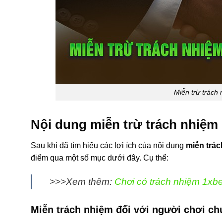
Miễn trừ trách
Nội dung miễn trừ trách nhiệm
Sau khi đã tìm hiểu các lợi ích của nội dung
miễn trác
điểm qua một số mục dưới đây. Cụ thể:
>>>Xem thêm:
Chơi có trách nhiệm 1xbet
Miễn trách nhiệm đối với người chơi ch