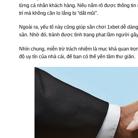
từng cá nhân khách hàng. Nếu nắm rõ được thông tin n
trí mà không cần lo lắng bị “dắt mũi”.
Ngoài ra, yếu tố này cũng giúp sân chơi 1xbet dễ dàng 
sản. Nhờ đó, tránh được tình trạng phạt lầm người g
Nhìn chung, miễn trừ trách nhiệm là mục khá quan trọ
độ uy tín của nhà cái, để bạn có thể yên tâm thư giãn.