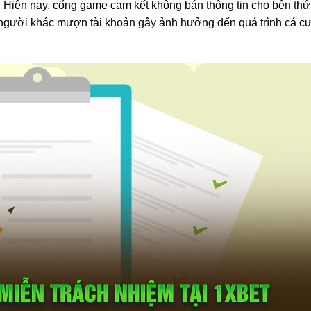
. Hiện nay, cổng game cam kết không bán thông tin cho bên thứ
ho người khác mượn tài khoản gây ảnh hưởng đến quá trình cá c