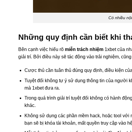
Có nhiều nội
Những quy định cần biết khi t
Bên cạnh việc hiểu rõ
miễn trách nhiệm
1xbet
của nhà
giải trí. Bởi điều này sẽ tác động vào trải nghiệm, cũ
Cược thủ cần tuân thủ đúng quy định, điều kiện của
Tuyệt đối không tự ý sử dụng thông tin của người k
mà 1xbet đưa ra.
Trong quá trình giải trí tuyệt đối không có hành đ
khác.
Không sử dụng các phần mềm hack, hoặc tool với mụ
bạn sẽ bị khóa tài khoản, mất quyền truy cập vào h