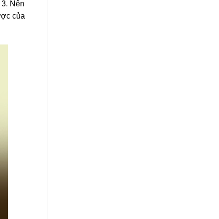
 3. Nên
ược của