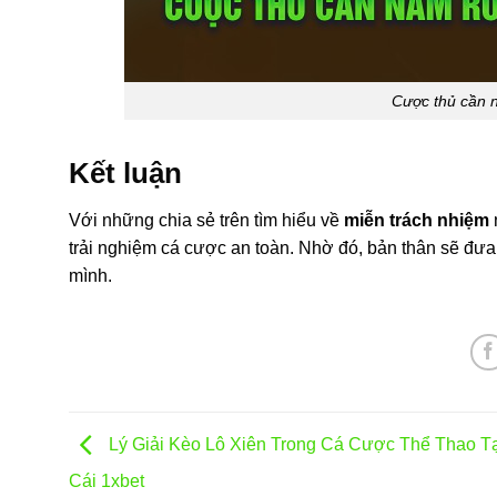
Cược thủ cần n
Kết luận
Với những chia sẻ trên tìm hiểu về
miễn trách nhiệm
trải nghiệm cá cược an toàn. Nhờ đó, bản thân sẽ đưa
mình.
Lý Giải Kèo Lô Xiên Trong Cá Cược Thể Thao T
Cái 1xbet