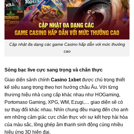
Cập nhật đa dạng các game Casino hấp dẫn với mức thưởng
cao
Sòng bạc live cực sang trọng và chân thực
Giao diện sảnh chính
Casino 1xbet
được chú trọng thiết
kế siêu sang trọng theo hơi hướng châu Âu. Với từng
thương hiệu nhà cung cấp khác nhau như HOGaming,
Portomaso Gaming, XPG, WM, Ezugi,… giao diện sẽ có
sự thay đổi khác nhau. Nhìn chung đều mang đến cho anh
em những cảm giác cực chân thực với sự kết hợp hài hòa
của màu sắc, lồng ghép âm thanh sinh động cùng nhiều
hiệu ứng 3D hiện đại.