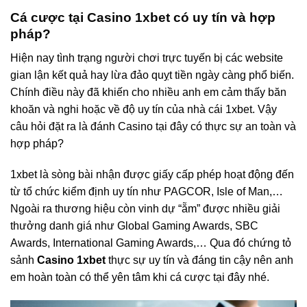
Cá cược tại Casino 1xbet có uy tín và hợp
pháp?
Hiện nay tình trạng người chơi trực tuyến bị các website
gian lận kết quả hay lừa đảo quỵt tiền ngày càng phổ biến.
Chính điều này đã khiến cho nhiều anh em cảm thấy băn
khoăn và nghi hoặc về độ uy tín của nhà cái 1xbet. Vậy
câu hỏi đặt ra là đánh Casino tại đây có thực sự an toàn và
hợp pháp?
1xbet là sòng bài nhận được giấy cấp phép hoạt động đến
từ tổ chức kiểm định uy tín như PAGCOR, Isle of Man,…
Ngoài ra thương hiệu còn vinh dự “ẵm” được nhiều giải
thưởng danh giá như Global Gaming Awards, SBC
Awards, International Gaming Awards,… Qua đó chứng tỏ
sảnh
Casino 1xbet
thực sự uy tín và đáng tin cậy nên anh
em hoàn toàn có thể yên tâm khi cá cược tại đây nhé.