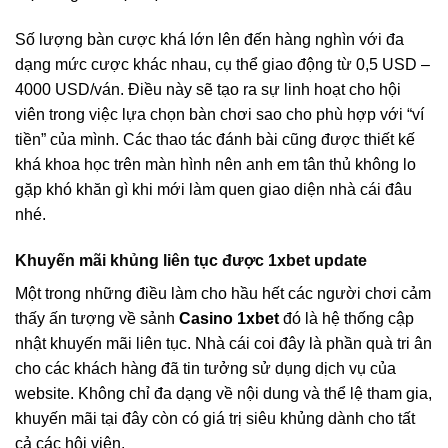
Số lượng bàn cược khá lớn lên đến hàng nghìn với đa
dạng mức cược khác nhau, cụ thể giao động từ 0,5 USD –
4000 USD/ván. Điều này sẽ tạo ra sự linh hoạt cho hội
viên trong việc lựa chọn bàn chơi sao cho phù hợp với “ví
tiền” của mình. Các thao tác đánh bài cũng được thiết kế
khá khoa học trên màn hình nên anh em tân thủ không lo
gặp khó khăn gì khi mới làm quen giao diện nhà cái đâu
nhé.
Khuyến mãi khủng liên tục được 1xbet update
Một trong những điều làm cho hầu hết các người chơi cảm
thấy ấn tượng về sảnh
Casino 1xbet
đó là hệ thống cập
nhật khuyến mãi liên tục. Nhà cái coi đây là phần quà tri ân
cho các khách hàng đã tin tưởng sử dụng dịch vụ của
website. Không chỉ đa dạng về nội dung và thể lệ tham gia,
khuyến mãi tại đây còn có giá trị siêu khủng dành cho tất
cả các hội viên.