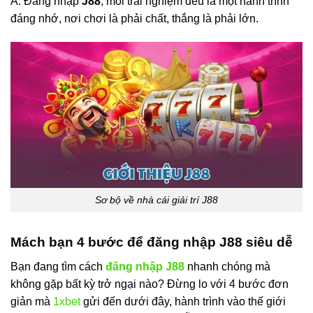
Á. Đăng nhập
J88
, mỗi trải nghiệm đều là một hành trình
đáng nhớ, nơi chơi là phải chất, thắng là phải lớn.
Sơ bộ về nhà cái giải trí J88
Mách bạn 4 bước để đăng nhập J88 siêu dễ
Bạn đang tìm cách
đăng nhập J88
nhanh chóng mà
không gặp bất kỳ trở ngại nào? Đừng lo với 4 bước đơn
giản mà
1xbet
gửi đến dưới đây, hành trình vào thế giới