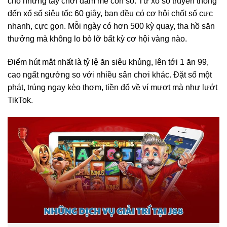
cho những tay chơi đam mê con số. Từ xổ số truyền thống
đến xổ số siêu tốc 60 giây, bạn đều có cơ hội chốt số cực
nhanh, cực gọn. Mỗi ngày có hơn 500 kỳ quay, tha hồ săn
thưởng mà không lo bỏ lỡ bất kỳ cơ hội vàng nào.
Điểm hút mắt nhất là tỷ lệ ăn siêu khủng, lên tới 1 ăn 99,
cao ngất ngưởng so với nhiều sân chơi khác. Đặt số một
phát, trúng ngay kèo thơm, tiền đổ về ví mượt mà như lướt
TikTok.