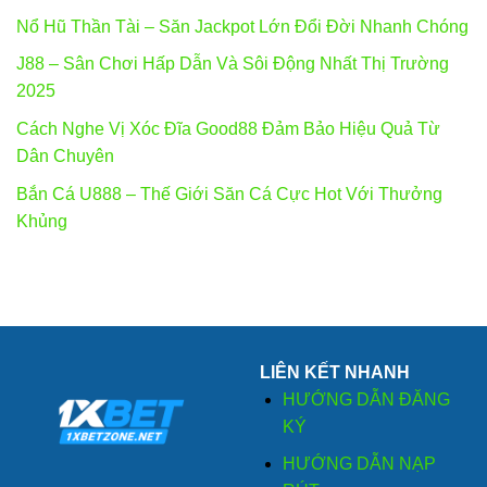
Nổ Hũ Thần Tài – Săn Jackpot Lớn Đổi Đời Nhanh Chóng
J88 – Sân Chơi Hấp Dẫn Và Sôi Động Nhất Thị Trường
2025
Cách Nghe Vị Xóc Đĩa Good88 Đảm Bảo Hiệu Quả Từ
Dân Chuyên
Bắn Cá U888 – Thế Giới Săn Cá Cực Hot Với Thưởng
Khủng
LIÊN KẾT NHANH
HƯỚNG DẪN ĐĂNG
KÝ
HƯỚNG DẪN NẠP