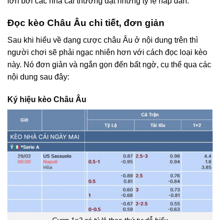
lớn bởi các nhà cái thường đặt những tỷ lệ hấp dẫn.
Đọc kèo Châu Âu chi tiết, đơn giản
Sau khi hiểu về dạng cược châu Âu ở nội dung trên thì
người chơi sẽ phải ngạc nhiên hơn với cách đọc loại kèo
này. Nó đơn giản và ngắn gọn đến bất ngờ, cụ thể qua các
nội dung sau đây:
Ký hiệu kèo Châu Âu