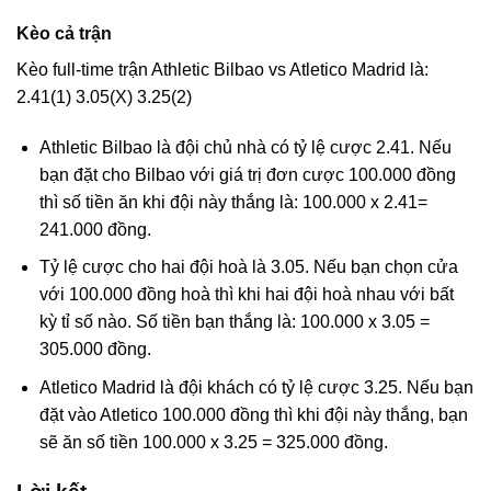
Kèo cả trận
Kèo full-time trận Athletic Bilbao vs Atletico Madrid là:
2.41(1) 3.05(X) 3.25(2)
Athletic Bilbao là đội chủ nhà có tỷ lệ cược 2.41. Nếu
bạn đặt cho Bilbao với giá trị đơn cược 100.000 đồng
thì số tiền ăn khi đội này thắng là: 100.000 x 2.41=
241.000 đồng.
Tỷ lệ cược cho hai đội hoà là 3.05. Nếu bạn chọn cửa
với 100.000 đồng hoà thì khi hai đội hoà nhau với bất
kỳ tỉ số nào. Số tiền bạn thắng là: 100.000 x 3.05 =
305.000 đồng.
Atletico Madrid là đội khách có tỷ lệ cược 3.25. Nếu bạn
đặt vào Atletico 100.000 đồng thì khi đội này thắng, bạn
sẽ ăn số tiền 100.000 x 3.25 = 325.000 đồng.