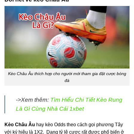
Kèo Châu Âu thích hợp cho người mới tham gia đặt cược bóng
đá
->Xem thêm:
Tìm Hiểu Chi Tiết Kèo Rung
Là Gì Cùng Nhà Cái 1xbet
Kèo Châu Âu
hay kèo Odds theo cách gọi phương Tây
với ký hiệu là 1X2. Dạng tỷ lệ cược rất được phổ biến ở